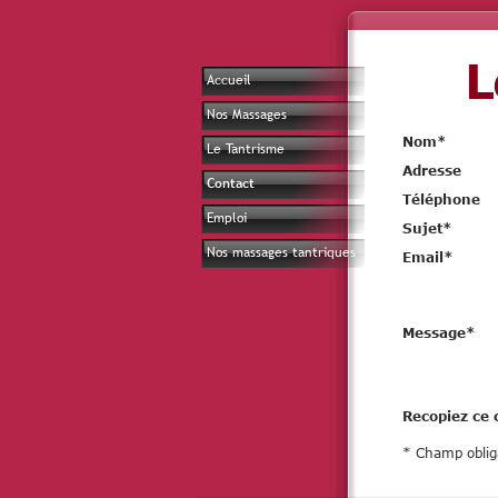
L
Accueil
Nos Massages
Nom
*
Le Tantrisme
Adresse
Contact
Téléphone
Emploi
Sujet
*
Nos massages tantriques
Email
*
Message
*
Recopiez ce 
* Champ oblig