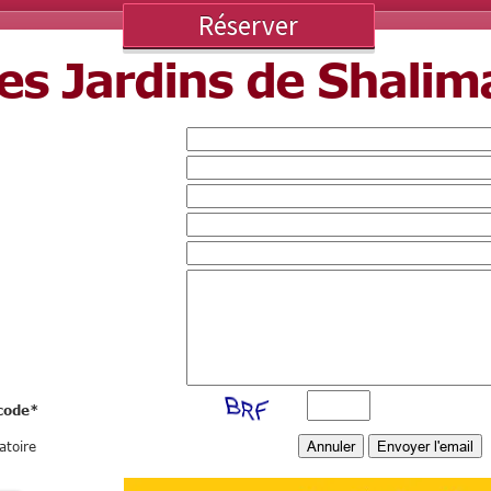
Réserver
es Jardins de Shalim
code
*
atoire